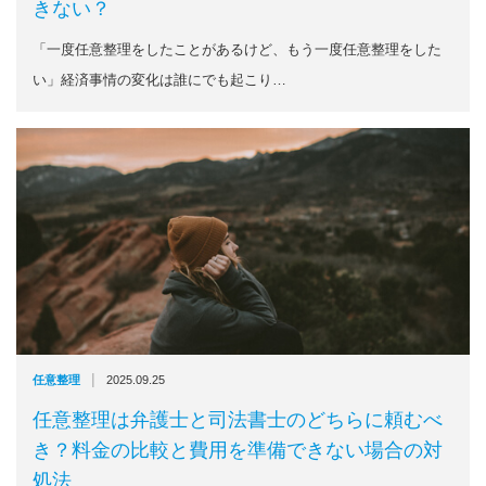
きない？
「一度任意整理をしたことがあるけど、もう一度任意整理をした
い」経済事情の変化は誰にでも起こり…
|
任意整理
2025.09.25
任意整理は弁護士と司法書士のどちらに頼むべ
き？料金の比較と費用を準備できない場合の対
処法