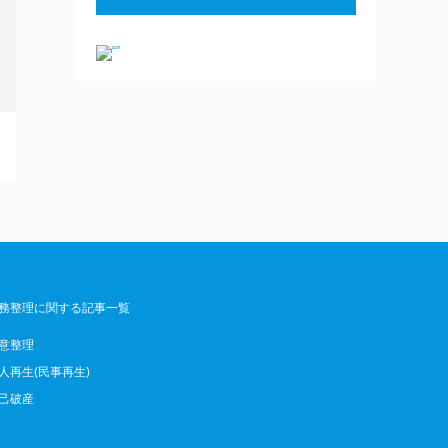
務整理に関する記事一覧
意整理
人再生(民事再生)
己破産