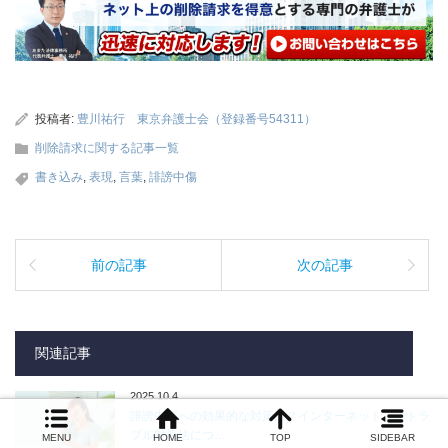
投稿者:
豊川祐行 東京弁護士会（登録番号54311）
削除請求に関する記事一覧
書き込み
,
表現
,
言葉
,
誹謗中傷
前の記事
次の記事
関連記事
2025.10.4
誹謗中傷への効果的な対策は？インターネット上のトラ
ブル対処法につ…
MENU
HOME
TOP
SIDEBAR