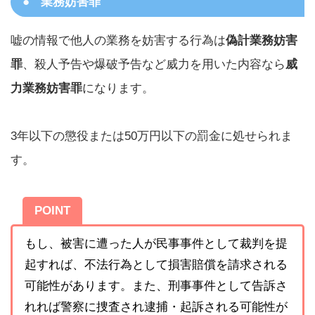
業務妨害罪
嘘の情報で他人の業務を妨害する行為は
偽計業務妨害
罪
、殺人予告や爆破予告など威力を用いた内容なら
威
力業務妨害罪
になります。
3年以下の懲役または50万円以下の罰金に処せられま
す。
POINT
もし、被害に遭った人が民事事件として裁判を提
起すれば、不法行為として損害賠償を請求される
可能性があります。また、刑事事件として告訴さ
れれば警察に捜査され逮捕・起訴される可能性が