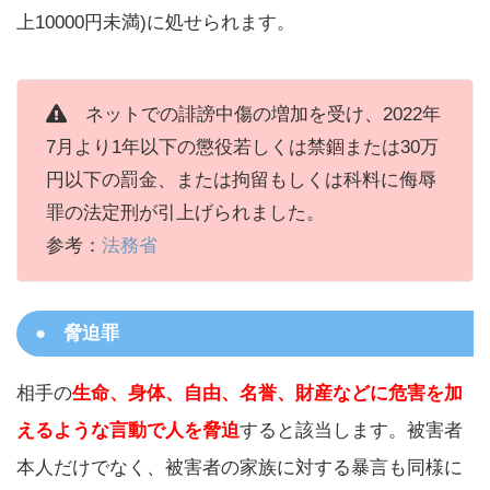
上10000円未満)に処せられます。
ネットでの誹謗中傷の増加を受け、2022年
7月より1年以下の懲役若しくは禁錮または30万
円以下の罰金、または拘留もしくは科料に侮辱
罪の法定刑が引上げられました。
参考：
法務省
脅迫罪
相手の
生命、身体、自由、名誉、財産などに危害を加
えるような言動で人を脅迫
すると該当します。被害者
本人だけでなく、被害者の家族に対する暴言も同様に