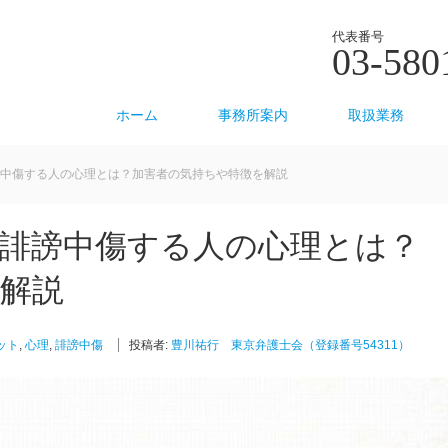
代表番号
03-580
ホーム
事務所案内
取扱業務
謗中傷する人の心理とは？加害者の気持ちや特徴を解説
で誹謗中傷する人の心理とは？
解説
ット
,
心理
,
誹謗中傷
投稿者:
豊川祐行 東京弁護士会（登録番号54311）