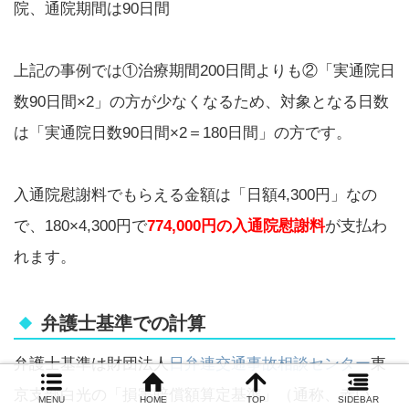
院、通院期間は90日間
上記の事例では①治療期間200日間よりも②「実通院日
数90日間×2」の方が少なくなるため、対象となる日数
は「実通院日数90日間×2＝180日間」の方です。
入通院慰謝料でもらえる金額は「日額4,300円」なの
で、180×4,300円で
774,000円の入通院慰謝料
が支払わ
れます。
弁護士基準での計算
弁護士基準は財団法人
日弁連交通事故相談センター
東
京支部白光の「損害賠償額算定基準」（通称、赤い
MENU
HOME
TOP
SIDEBAR