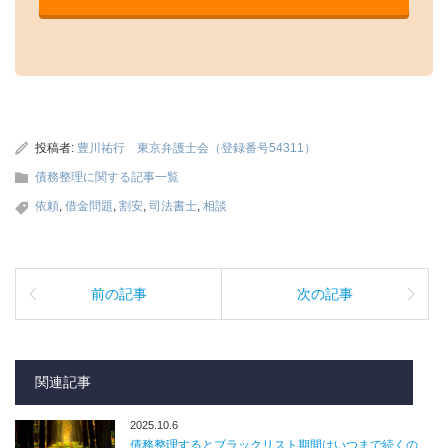
投稿者:
豊川祐行 東京弁護士会（登録番号54311）
債務整理に関する記事一覧
依頼
,
借金問題
,
割安
,
司法書士
,
相談
前の記事
次の記事
関連記事
2025.10.6
債務整理するとブラックリスト期間はいつまで続くの