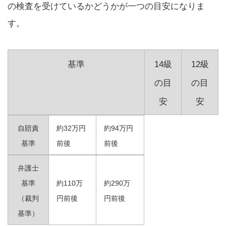
の検査を受けているかどうかが一つの目安になりま
す。
基準
14級
12級
の目
の目
安
安
自賠責
約32万円
約94万円
基準
前後
前後
弁護士
基準
約110万
約290万
（裁判
円前後
円前後
基準）