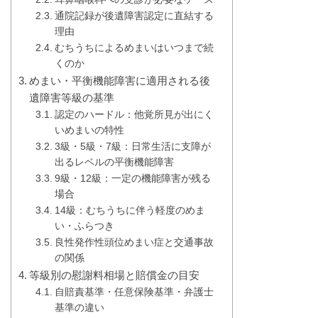
通院記録が後遺障害認定に直結する
理由
むちうちによるめまいはいつまで続
くのか
めまい・平衡機能障害に適用される後
遺障害等級の基準
認定のハードル：他覚所見が出にく
いめまいの特性
3級・5級・7級：日常生活に支障が
出るレベルの平衡機能障害
9級・12級：一定の機能障害が残る
場合
14級：むちうちに伴う軽度のめま
い・ふらつき
良性発作性頭位めまい症と交通事故
の関係
等級別の慰謝料相場と賠償金の目安
自賠責基準・任意保険基準・弁護士
基準の違い