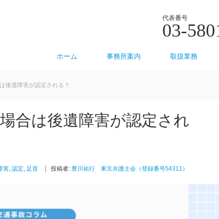
代表番号
03-580
ホーム
事務所案内
取扱業務
は後遺障害が認定される？
場合は後遺障害が認定され
障害
,
認定
,
足首
投稿者:
豊川祐行 東京弁護士会（登録番号54311）