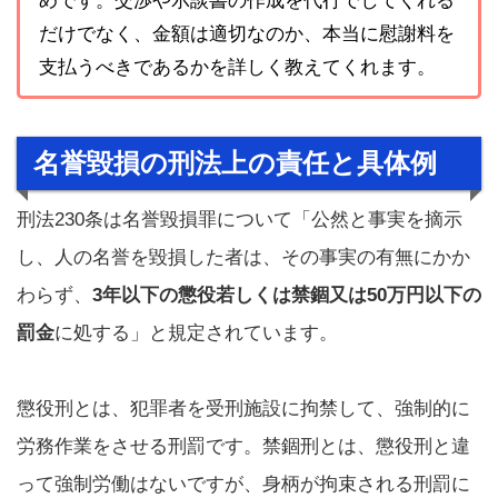
めです。交渉や示談書の作成を代行でしてくれる
だけでなく、金額は適切なのか、本当に慰謝料を
支払うべきであるかを詳しく教えてくれます。
名誉毀損の刑法上の責任と具体例
刑法230条は名誉毀損罪について「公然と事実を摘示
し、人の名誉を毀損した者は、その事実の有無にかか
わらず、
3年以下の懲役若しくは禁錮又は50万円以下の
罰金
に処する」と規定されています。
懲役刑とは、犯罪者を受刑施設に拘禁して、強制的に
労務作業をさせる刑罰です。禁錮刑とは、懲役刑と違
って強制労働はないですが、身柄が拘束される刑罰に