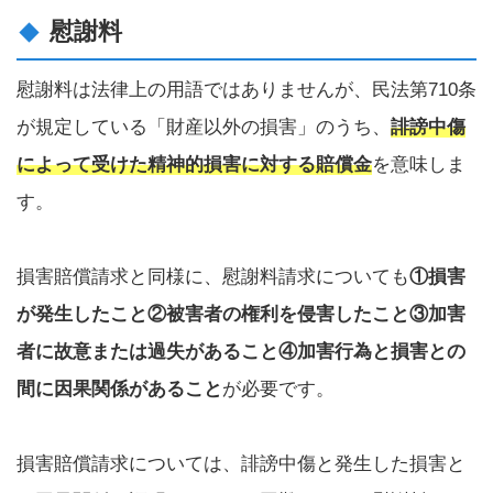
慰謝料
慰謝料は法律上の用語ではありませんが、民法第710条
が規定している「財産以外の損害」のうち、
誹謗中傷
によって受けた精神的損害に対する賠償金
を意味しま
す。
損害賠償請求と同様に、慰謝料請求についても
①損害
が発生したこと②被害者の権利を侵害したこと③加害
者に故意または過失があること④加害行為と損害との
間に因果関係があること
が必要です。
損害賠償請求については、誹謗中傷と発生した損害と