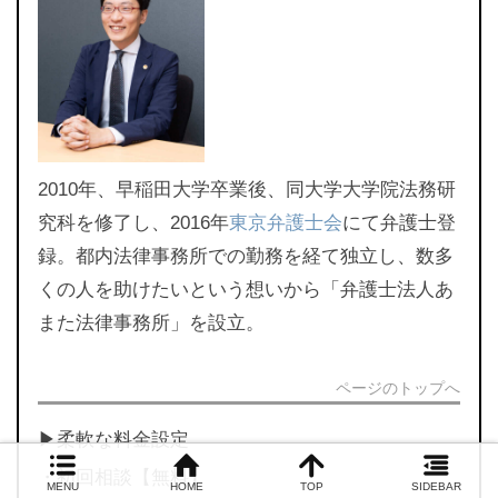
2010年、早稲田大学卒業後、同大学大学院法務研
究科を修了し、2016年
東京弁護士会
にて弁護士登
録。都内法律事務所での勤務を経て独立し、数多
くの人を助けたいという想いから「弁護士法人あ
また法律事務所」を設立。
ページのトップへ
▶︎柔軟な料金設定
・初回相談【無料】
MENU
HOME
TOP
SIDEBAR