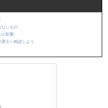
？
れないもの
への影響
弁護士へ相談しよう
の