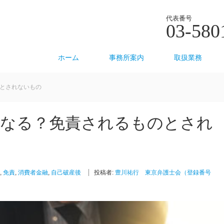
代表番号
03-580
ホーム
事務所案内
取扱業務
とされないもの
うなる？免責されるものとされ
,
免責
,
消費者金融
,
自己破産後
投稿者:
豊川祐行 東京弁護士会（登録番号