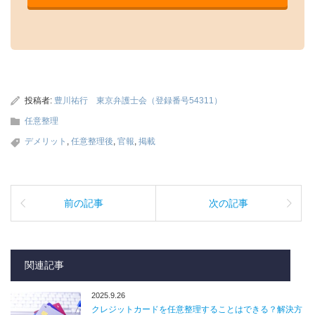
投稿者:
豊川祐行 東京弁護士会（登録番号54311）
任意整理
デメリット
,
任意整理後
,
官報
,
掲載
前の記事
次の記事
関連記事
2025.9.26
クレジットカードを任意整理することはできる？解決方