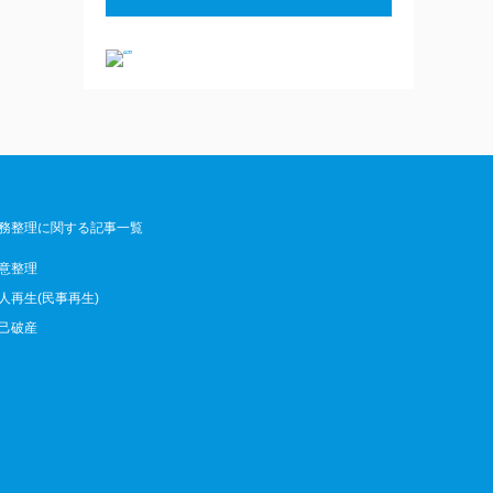
務整理に関する記事一覧
意整理
人再生(民事再生)
己破産