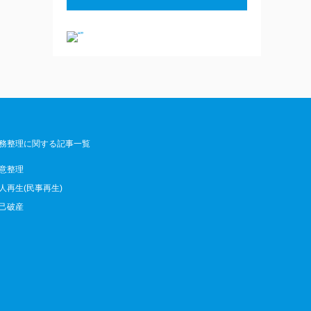
務整理に関する記事一覧
意整理
人再生(民事再生)
己破産