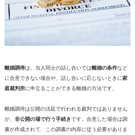
離婚調停
は、当人同士の話し合いでは
離婚の条件
など
に合意できない場合や、話し合いに応じないときに
家
庭裁判所
に申立ることができる離婚の方法です。
離婚調停は公開の法廷で行われる裁判ではありません
が、
非公開の場で行う手続き
です。合意した場合は調
書が作成されて、この調書の内容に従う必要がありま