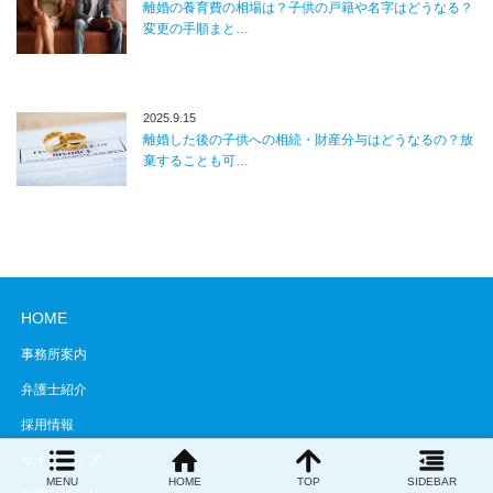
離婚の養育費の相場は？子供の戸籍や名字はどうなる？
変更の手順まと…
2025.9.15
離婚した後の子供への相続・財産分与はどうなるの？放
棄することも可…
HOME
事務所案内
弁護士紹介
採用情報
サイトマップ
MENU
HOME
TOP
SIDEBAR